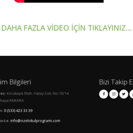
DAHA FAZLA VİDEO İÇİN TIKLAYINIZ...
şim Bilgileri
Bizi Takip 
es:
Kocatepe Mah. Hatay Sok. No:10/14
kaya/ANKARA
m:
0 (533) 423 33 39
osta:
info@ozelokulprogrami.com