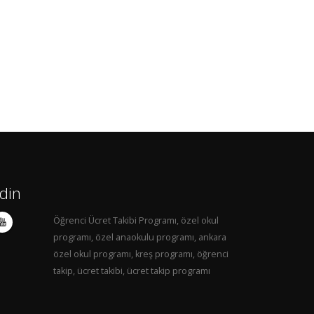
Edin
Öğrenci Ücret Takibi Programı, özel okul
programı, özel anaokulu programı, ankara
özel okul programı, kreş programı, öğrenci
takip, ücret takibi, ücret takip programı