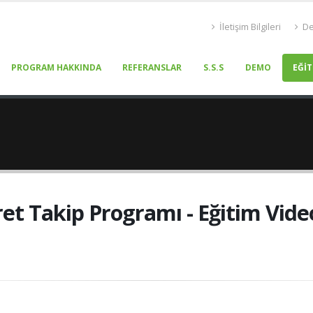
İletişim Bilgileri
De
PROGRAM HAKKINDA
REFERANSLAR
S.S.S
DEMO
EĞİT
et Takip Programı - Eğitim Vide