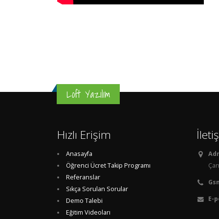
Loft Yazılım
Hızlı Erişim
İleti
Anasayfa
Adr
Öğrenci Ücret Takip Programı
Çan
Referanslar
Gs
Sıkça Sorulan Sorular
E-p
Demo Talebi
Eğitim Videoları