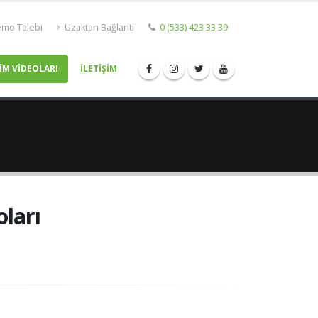
mo Talebi
Uzaktan Bağlantı
0 (533) 423 33 39
İM VİDEOLARI
İLETİŞİM
oları