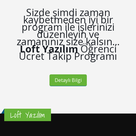
Sizde şimdi zaman
kaybetmeden iyi bir
program ile işlerinizi
düzenleyin ve
zamanınız size kalsın...
Loft Yazılım
Öğrenci
Ücret Takip Programı
Detaylı Bilgi
Loft Yazılım